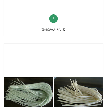
玻纤套管-外纤内胶