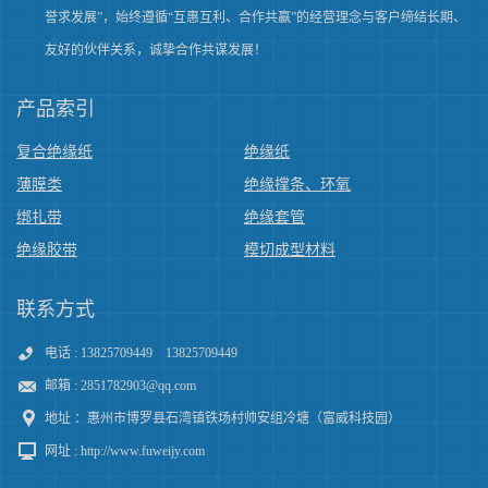
誉求发展”，始终遵循“互惠互利、合作共赢”的经营理念与客户缔结长期、
友好的伙伴关系，诚挚合作共谋发展！
产品索引
复合绝缘纸
绝缘纸
薄膜类
绝缘撑条、环氧
绑扎带
绝缘套管
绝缘胶带
模切成型材料
联系方式
电话 : 13825709449 13825709449
邮箱 :
2851782903@qq.com
地址 ：惠州市博罗县石湾镇铁场村帅安组冷塘（富威科技园）
网址 : http://www.fuweijy.com